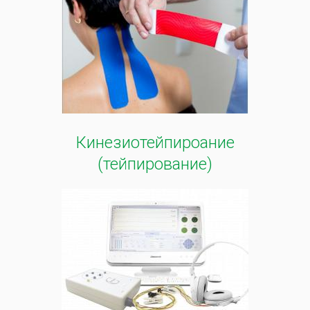
Кинезиотейпироание
(тейпирование)